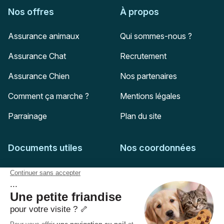
Nos offres
À propos
Assurance animaux
Qui sommes-nous ?
Assurance Chat
Recrutement
Assurance Chien
Nos partenaires
Comment ça marche ?
Mentions légales
Parrainage
Plan du site
Documents utiles
Nos coordonnées
Adresse postale
Feuille de soins
HD Assurances
51-55 rue Hoche
Conditions générales
94767
Ivry-sur-Seine
Politique de confidentialité
Pas encore client ?