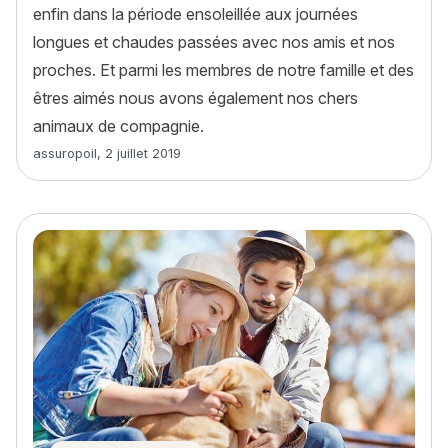
enfin dans la période ensoleillée aux journées
longues et chaudes passées avec nos amis et nos
proches. Et parmi les membres de notre famille et des
êtres aimés nous avons également nos chers
animaux de compagnie.
Article rédigé par
assuropoil
,
2 juillet 2019