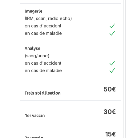
Oui
Imagerie
Im
(IRM, scan, radio echo)
(I
en cas d'accident
ec
Oui
en cas de maladie
en
Oui
d'
en
Analyse
ma
(sang/urine)
en cas d'accident
Oui
en cas de maladie
An
Oui
(s
en
50€
d'
Frais stérilisation
en
ma
30€
1er vaccin
Fr
15€