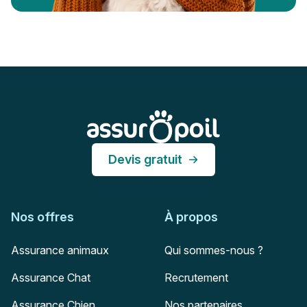
Pied de page
Assur O'Poil
Devis gratuit
Nos offres
À propos
Assurance animaux
Qui sommes-nous ?
Assurance Chat
Recrutement
Assurance Chien
Nos partenaires