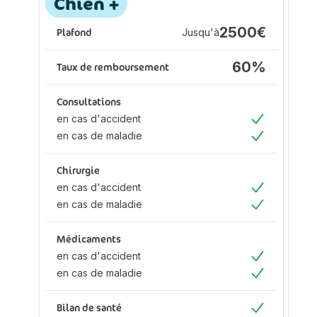
Assurance animaux :
A
Chien +
P
2500€
Plafond
Jusqu'à
Pl
60%
Taux de remboursement
Ta
Consultations
Co
en cas d'accident
en
Oui
en cas de maladie
en
Oui
Chirurgie
Ch
en cas d'accident
en
Oui
en cas de maladie
en
Oui
Médicaments
M
en cas d'accident
en
Oui
en cas de maladie
en
Oui
Bilan de santé
Bi