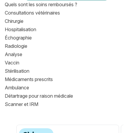
Quels sont les soins remboursés ?
Consultations vétérinaires
Chirurgie
Hospitalisation
Échographie
Radiologie
Analyse
Vaccin
Stérilisation
Médicaments prescrits
Ambulance
Détartrage pour raison médicale
Scanner et IRM
Les formules Assur O'Poil
Les formules Assur O'Poil