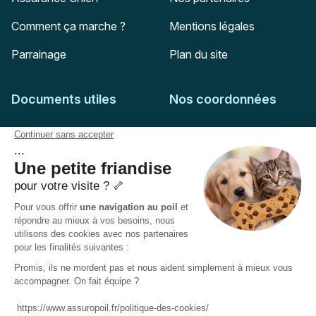
Comment ça marche ?
Mentions légales
Parrainage
Plan du site
Documents utiles
Nos coordonnées
Adresse postale
Feuille de soins
HD Assurances
51-55 rue Hoche
Conditions générales
94767
Ivry-sur-Seine
Politique de confidentialité
Pas encore client ?
Mail :
adhesion@assuropoil.com
Politique des Cookies
Tel :
01 77 94 89 02
Accessibilité :
Partiellement conforme