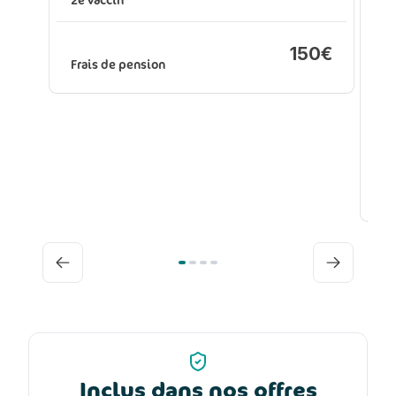
2e vaccin
150€
1e
Frais de pension
2e
Fr
Précédent
Suivant
Inclus dans nos offres