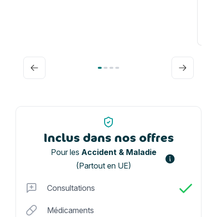
Fr
Précédent
Suivant
Inclus dans nos offres
Pour les
Accident & Maladie
(Partout en UE)
Consultations
Médicaments