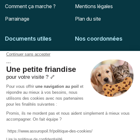
Comment ça marche ?
Mentions légales
Parrainage
Plan du site
Documents utiles
Nos coordonnées
Adresse postale
Feuille de soins
HD Assurances
51-55 rue Hoche
Conditions générales
94767
Ivry-sur-Seine
Politique de confidentialité
Pas encore client ?
Mail :
adhesion@assuropoil.com
Politique des Cookies
Tel :
01 77 94 89 02
Accessibilité :
Partiellement conforme