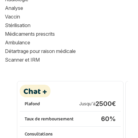
Analyse
Vaccin
Stérilisation
Médicaments prescrits
Ambulance
Détartrage pour raison médicale
Scanner et IRM
Les formules Assur O'Poil
Les formules Assur O'Poil
Assurance animaux :
A
Chat +
P
2500€
Plafond
Jusqu'à
Pl
60%
Taux de remboursement
Ta
Consultations
Co