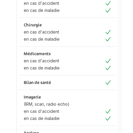
en cas d'accident
en
Oui
en cas de maladie
en
Oui
Chirurgie
Ch
en cas d'accident
en
Oui
en cas de maladie
en
Oui
Médicaments
M
en cas d'accident
en
Oui
en cas de maladie
en
Oui
Bilan de santé
Bi
Oui
Imagerie
Im
(IRM, scan, radio echo)
(I
en cas d'accident
ec
Oui
en cas de maladie
en
Oui
d'
en