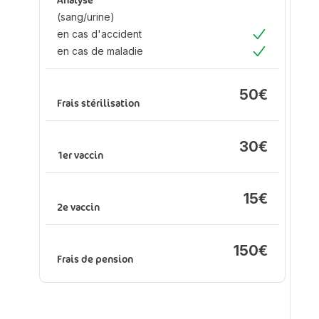
Analyse
ma
(sang/urine)
en cas d'accident
Oui
en cas de maladie
An
Oui
(s
en
50€
d'
Frais stérilisation
en
ma
30€
1er vaccin
Fr
15€
2e vaccin
150€
1e
Frais de pension
2e