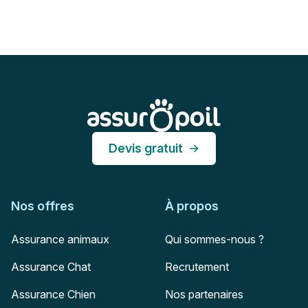
Pied de page
Assur O'Poil
Devis gratuit
Nos offres
À propos
Assurance animaux
Qui sommes-nous ?
Assurance Chat
Recrutement
Assurance Chien
Nos partenaires