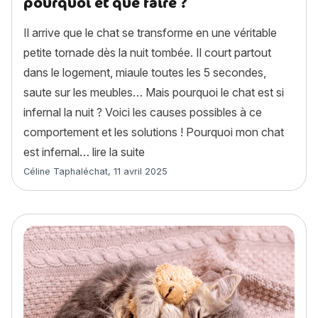
pourquoi et que faire ?
Il arrive que le chat se transforme en une véritable
petite tornade dès la nuit tombée. Il court partout
dans le logement, miaule toutes les 5 secondes,
saute sur les meubles… Mais pourquoi le chat est si
infernal la nuit ? Voici les causes possibles à ce
comportement et les solutions ! Pourquoi mon chat
« Mon chat est infernal la nuit : po
est infernal…
lire la suite
Article rédigé par
Céline Taphaléchat
,
11 avril 2025