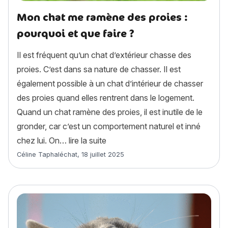
Mon chat me ramène des proies :
pourquoi et que faire ?
Il est fréquent qu’un chat d’extérieur chasse des
proies. C’est dans sa nature de chasser. Il est
également possible à un chat d’intérieur de chasser
des proies quand elles rentrent dans le logement.
Quand un chat ramène des proies, il est inutile de le
gronder, car c’est un comportement naturel et inné
« Mon chat me ramène des proies 
chez lui. On…
lire la suite
Article rédigé par
Céline Taphaléchat
,
18 juillet 2025