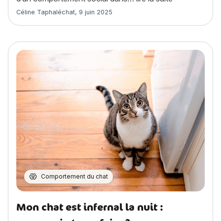
Article rédigé par
Céline Taphaléchat
,
9 juin 2025
Comportement du chat
Mon chat est infernal la nuit :