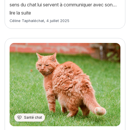
sens du chat lui servent à communiquer avec son…
« Les 7 sens du chat : tout savoir pour mieux l
lire la suite
Article rédigé par
Céline Taphaléchat
,
4 juillet 2025
Santé chat