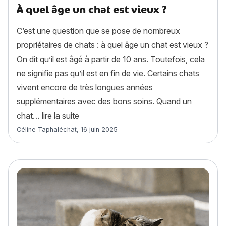
À quel âge un chat est vieux ?
C’est une question que se pose de nombreux
propriétaires de chats : à quel âge un chat est vieux ?
On dit qu’il est âgé à partir de 10 ans. Toutefois, cela
ne signifie pas qu’il est en fin de vie. Certains chats
vivent encore de très longues années
supplémentaires avec des bons soins. Quand un
« À quel âge un chat est vieux ? »
chat…
lire la suite
Article rédigé par
Céline Taphaléchat
,
16 juin 2025