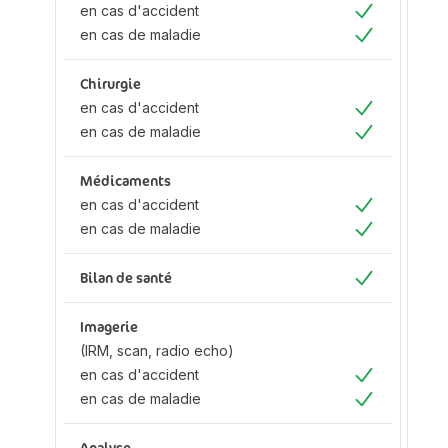
en cas d'accident
en
Oui
en cas de maladie
en
Oui
Chirurgie
Ch
en cas d'accident
en
Oui
en cas de maladie
en
Oui
Médicaments
M
en cas d'accident
en
Oui
en cas de maladie
en
Oui
Bilan de santé
Bi
Oui
Imagerie
Im
(IRM, scan, radio echo)
(I
en cas d'accident
ec
Oui
en cas de maladie
en
Oui
d'
en