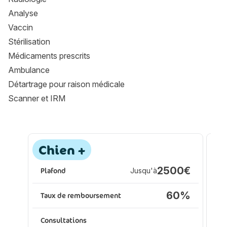
Analyse
Vaccin
Stérilisation
Médicaments prescrits
Ambulance
Détartrage pour raison médicale
Scanner et IRM
Les formules Assur O'Poil
Les formules Assur O'Poil
Assurance animaux :
A
Chien +
P
2500€
Plafond
Jusqu'à
Pl
60%
Taux de remboursement
Ta
Consultations
Co