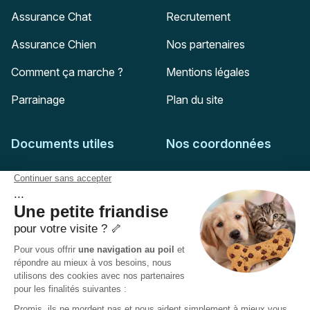
Assurance Chat
Recrutement
Assurance Chien
Nos partenaires
Comment ça marche ?
Mentions légales
Parrainage
Plan du site
Documents utiles
Nos coordonnées
Adresse postale
Feuille de soins
HD Assurances
51-55 rue Hoche
Conditions générales
94767
Ivry-sur-Seine
Politique de confidentialité
Pas encore client ?
Mail :
adhesion@assuropoil.com
Politique des Cookies
Tel :
01 77 94 89 02
Accessibilité :
Partiellement conforme