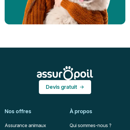
Pied de page
Assur O'Poil
Devis gratuit
Nos offres
À propos
Assurance animaux
Qui sommes-nous ?