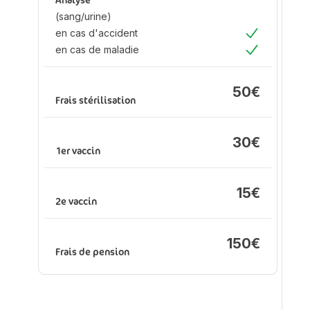
Analyse
ma
(sang/urine)
en cas d'accident
Oui
en cas de maladie
An
Oui
(s
en
50€
d'
Frais stérilisation
en
ma
30€
1er vaccin
Fr
15€
2e vaccin
150€
1e
Frais de pension
2e