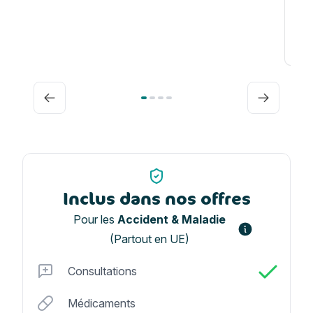
Fr
Précédent
Suivant
Inclus dans nos offres
Pour les
Accident & Maladie
(Partout en UE)
Consultations
Médicaments