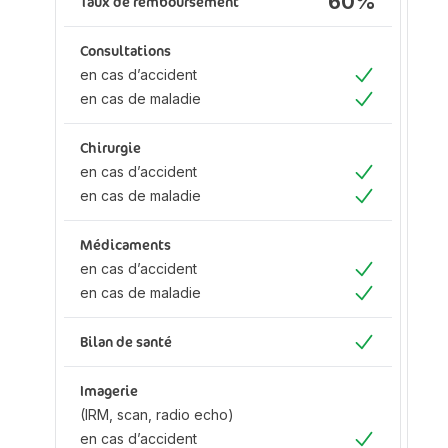
60%
Taux de remboursement
Ta
Consultations
Co
en cas d’accident
en
Oui
en cas de maladie
en
Oui
Chirurgie
Ch
en cas d’accident
en
Oui
en cas de maladie
en
Oui
Médicaments
M
en cas d’accident
en
Oui
en cas de maladie
en
Oui
Bilan de santé
Bi
Oui
Imagerie
Im
(IRM, scan, radio echo)
(I
en cas d’accident
ec