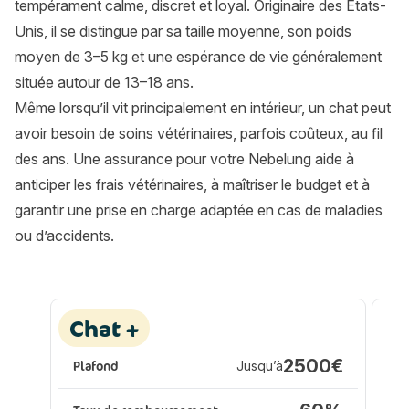
tempérament calme, discret et loyal. Originaire des États-
Unis, il se distingue par sa taille moyenne, son poids
moyen de 3–5 kg et une espérance de vie généralement
située autour de 13–18 ans.
Même lorsqu’il vit principalement en intérieur, un chat peut
avoir besoin de soins vétérinaires, parfois coûteux, au fil
des ans. Une assurance pour votre Nebelung aide à
anticiper les frais vétérinaires, à maîtriser le budget et à
garantir une prise en charge adaptée en cas de maladies
ou d’accidents.
Les formules Assur O’Poil
Les formules Assur O'Poil
Assurance animaux :
A
Chat +
P
2500€
Plafond
Jusqu’à
Pl