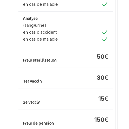
Oui
en cas de maladie
en
Oui
d’
en
Analyse
ma
(sang/urine)
en cas d’accident
Oui
en cas de maladie
An
Oui
(s
en
50€
d’
Frais stérilisation
en
ma
30€
1er vaccin
Fr
15€
2e vaccin
150€
1e
Frais de pension