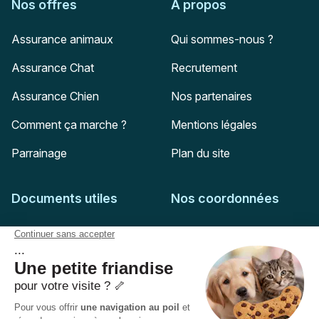
Nos offres
À propos
Assurance animaux
Qui sommes-nous ?
Assurance Chat
Recrutement
Assurance Chien
Nos partenaires
Comment ça marche ?
Mentions légales
Parrainage
Plan du site
Documents utiles
Nos coordonnées
Adresse postale
Feuille de soins
HD Assurances
51-55 rue Hoche
Conditions générales
94767
Ivry-sur-Seine
Politique de confidentialité
Pas encore client ?
Mail :
adhesion@assuropoil.com
Politique des Cookies