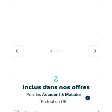
2e
Fr
Précédent
Suivant
Inclus dans nos offres
Pour les
Accident & Maladie
(Partout en UE)