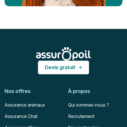
Pied de page
Assur O'Poil
Devis gratuit
Nos offres
À propos
Assurance animaux
Qui sommes-nous ?
Assurance Chat
Recrutement