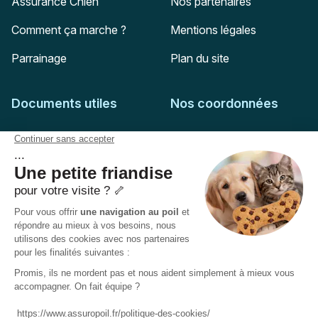
Assurance Chien
Nos partenaires
Comment ça marche ?
Mentions légales
Parrainage
Plan du site
Documents utiles
Nos coordonnées
Adresse postale
Feuille de soins
HD Assurances
51-55 rue Hoche
Conditions générales
94767
Ivry-sur-Seine
Politique de confidentialité
Pas encore client ?
Mail :
adhesion@assuropoil.com
Politique des Cookies
Tel :
01 77 94 89 02
Accessibilité :
Partiellement conforme