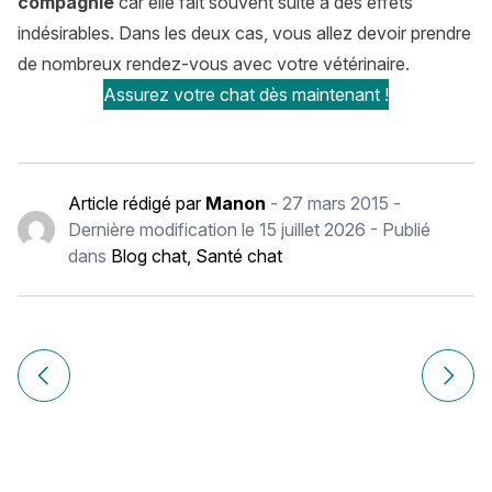
compagnie
car elle fait souvent suite à des effets
indésirables. Dans les deux cas, vous allez devoir prendre
de nombreux rendez-vous avec votre vétérinaire.
Assurez votre chat dès maintenant !
Article rédigé par
Manon
-
27 mars 2015
-
Dernière modification le
15 juillet 2026
- Publié
dans
Blog chat
,
Santé chat
Navigation
de
Article précédent Comment nourrir un chat: choisir ses cro
Article
l’article