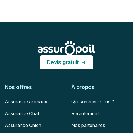
Pied de page
Assur O'Poil
Devis gratuit
Nos offres
À propos
Assurance animaux
Qui sommes-nous ?
Assurance Chat
Recrutement
Assurance Chien
Nos partenaires