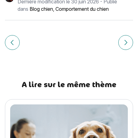
Dernière modification le
30 juin 2026
- Publié
dans
Blog chien
,
Comportement du chien
Navigation
de
Article précédent Chow Chow : histoire, caractère, alimenta
Article
l’article
A lire sur le même thème