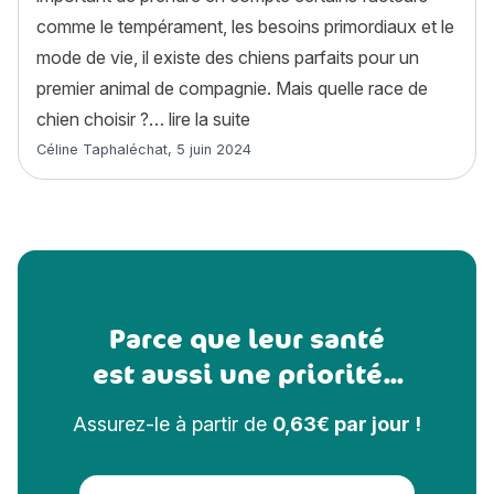
comme le tempérament, les besoins primordiaux et le
mode de vie, il existe des chiens parfaits pour un
premier animal de compagnie. Mais quelle race de
« Quelle race de chien choisir 
chien choisir ?…
lire la suite
Article rédigé par
Céline Taphaléchat
,
5 juin 2024
Parce que leur santé
est aussi une priorité...
Assurez-le à partir de
0,63€ par jour !