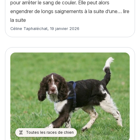
pour arrêter le sang de couler. Elle peut alors
engendrer de longs saignements à la suite d’une…
lire
« La maladie de von Willebrand chez le chien : cau
la suite
Article rédigé par
Céline Taphaléchat
,
19 janvier 2026
Toutes les races de chien