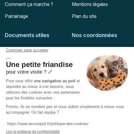
Comment ça marche ?
Mentions légales
Parrainage
Plan du site
Documents utiles
Nos coordonnées
Adresse postale
Feuille de soins
HD Assurances
51-55 rue Hoche
Conditions générales
94767
Ivry-sur-Seine
Politique de confidentialité
Pas encore client ?
Mail :
adhesion@assuropoil.com
Politique des Cookies
Tel :
01 77 94 89 02
Accessibilité :
Partiellement conforme