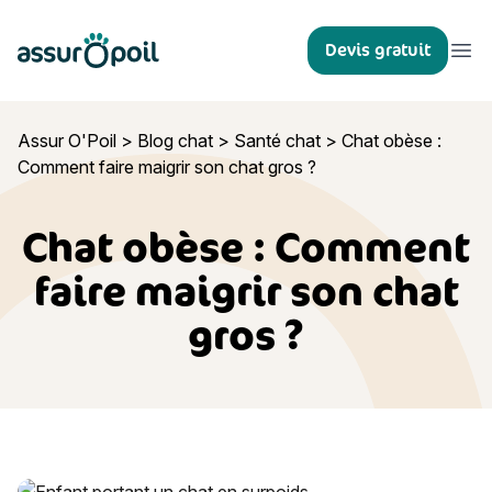
Assur O'Poil
Devis gratuit
Ouvr
Assur O'Poil
>
Blog chat
>
Santé chat
>
Chat obèse :
Comment faire maigrir son chat gros ?
Chat obèse : Comment
faire maigrir son chat
gros ?
Chat obèse : Comment faire maigrir son chat gros ?