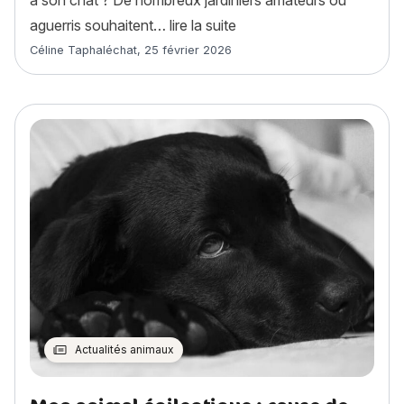
« Quelles plantes cultiver 
aguerris souhaitent…
lire la suite
Article rédigé par
Céline Taphaléchat
,
25 février 2026
Actualités animaux