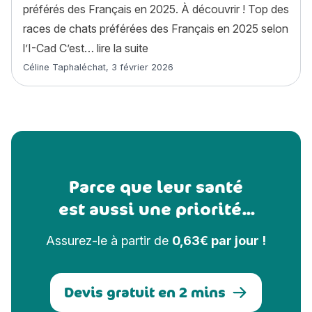
préférés des Français en 2025. À découvrir ! Top des
races de chats préférées des Français en 2025 selon
« Le chat préféré des Français en
l’I-Cad C’est…
lire la suite
Article rédigé par
Céline Taphaléchat
,
3 février 2026
Parce que leur santé
est aussi une priorité...
Assurez-le à partir de
0,63€ par jour !
Devis gratuit en 2 mins