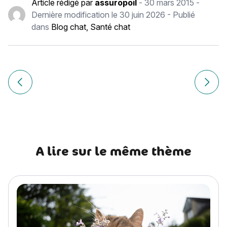
Article rédigé par
assuropoil
-
30 mars 2015
-
Dernière modification le
30 juin 2026
- Publié
dans
Blog chat
,
Santé chat
Navigation
de
Article précédent Abyssin : histoire, caractère, alimentatio
Article
l’article
A lire sur le même thème