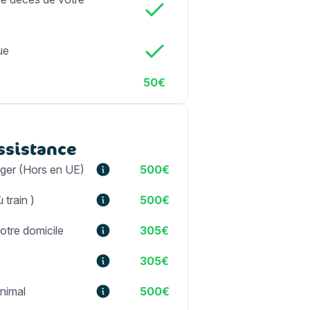
ue
s
50€
ssistance
nger (Hors en UE)
500€
 train )
500€
otre domicile
305€
305€
animal
500€