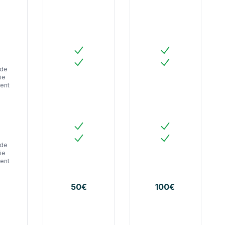
i
Oui
Oui
 de
Oui
Oui
ie
ent
i
Oui
Oui
 de
Oui
Oui
ie
ent
50€
100€
o