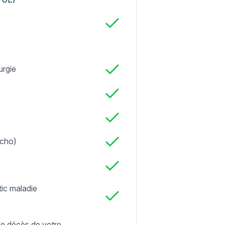
urgie
echo)
tic maladie
e décès de votre