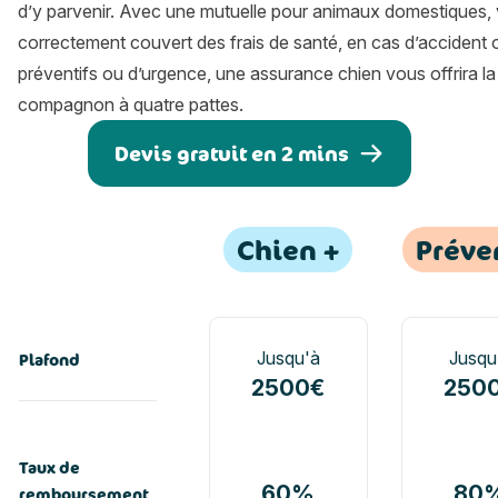
d’y parvenir. Avec une mutuelle pour animaux domestiques, 
correctement couvert des frais de santé, en cas d’accident o
préventifs ou d’urgence, une
assurance chien
vous offrira la
compagnon à quatre pattes.
Devis gratuit en 2 mins
Les formules Assur O'Poil
Assurance animaux
Assur
Chien +
Préve
Remboursements
Assurance animaux : Chien +
Assurance
Jusqu'à
Jusqu
Plafond
2500€
250
Taux de
60%
80
remboursement