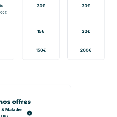
30€
30€
ds
500€
15€
30€
o
150€
200€
o
nos offres
 & Maladie
n UE)