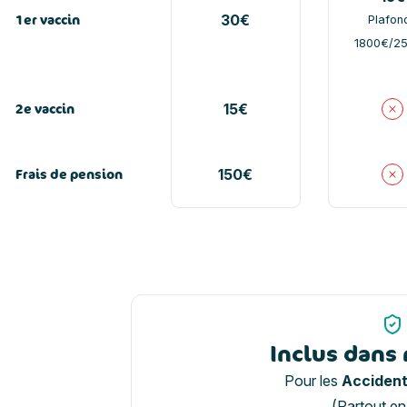
1er vaccin
30€
Plafon
1800€/2
2e vaccin
15€
N
Frais de pension
150€
N
Inclus dans 
Pour les
Accident
(Partout e