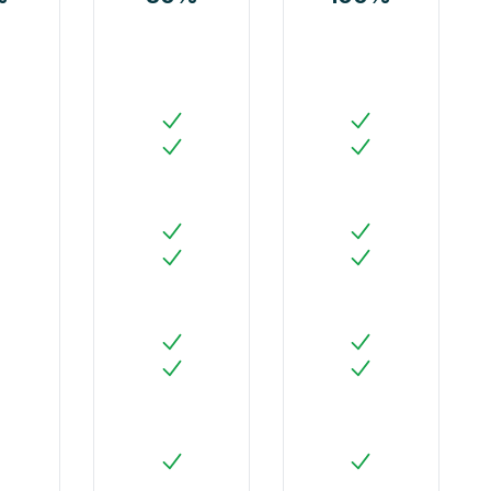
i
Oui
Oui
o
Oui
Oui
i
Oui
Oui
i
Oui
Oui
i
Oui
Oui
o
Oui
Oui
o
Oui
Oui