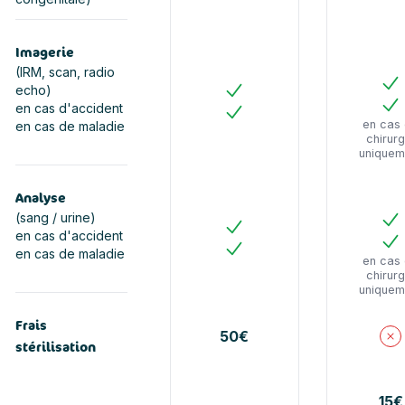
Imagerie
(IRM, scan, radio
echo)
Ou
en cas d'accident
Oui
Oui
en cas
en cas de maladie
Oui
chirurg
uniquem
Analyse
(sang / urine)
en cas d'accident
Ou
Oui
en cas de maladie
Oui
en cas
Oui
chirurg
uniquem
Frais
50€
stérilisation
N
15€