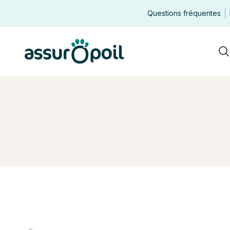
Questions fréquentes
Assur O'Poil
R