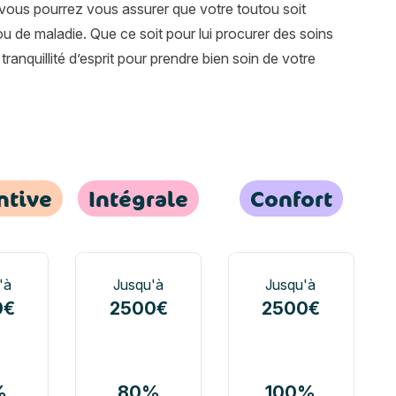
vous pourrez vous assurer que votre toutou soit
u de maladie. Que ce soit pour lui procurer des soins
 tranquillité d’esprit pour prendre bien soin de votre
 :
ance animaux :
Assurance animaux :
Assurance an
ntive
Intégrale
Confort
 animaux : Préventive
Assurance animaux : Intégrale
Assurance animaux : C
'à
Jusqu'à
Jusqu'à
0€
2500€
2500€
%
80%
100%