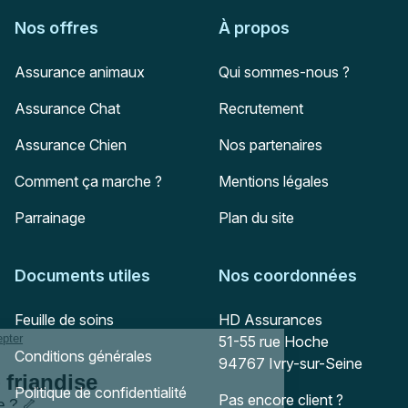
Nos offres
À propos
Assurance animaux
Qui sommes-nous ?
Assurance Chat
Recrutement
Assurance Chien
Nos partenaires
Comment ça marche ?
Mentions légales
Parrainage
Plan du site
Documents utiles
Nos coordonnées
Adresse postale
Feuille de soins
HD Assurances
51-55 rue Hoche
Conditions générales
94767
Ivry-sur-Seine
Politique de confidentialité
Pas encore client ?