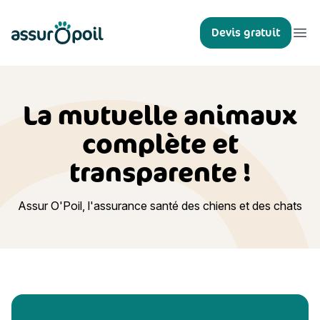
Assur O'Poil
Devis gratuit
Ouvr
La mutuelle animaux
complète et
transparente !
Assur O'Poil, l'assurance santé des chiens et des chats