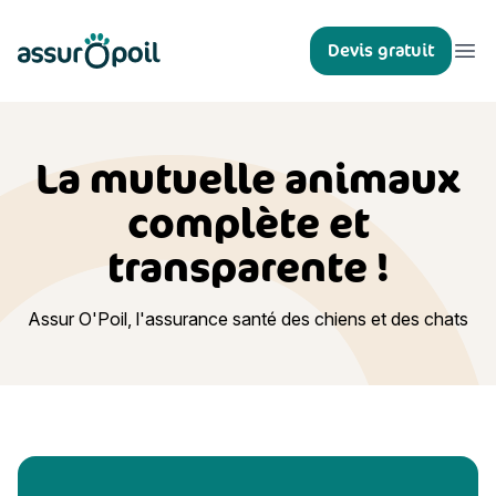
Assur O'Poil
Devis gratuit
Ouvr
La mutuelle animaux
complète et
transparente !
Assur O'Poil, l'assurance santé des chiens et des chats