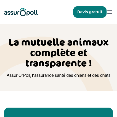
Assur O'Poil
Devis gratuit
Ouvr
La mutuelle animaux
complète et
transparente !
Assur O'Poil, l'assurance santé des chiens et des chats