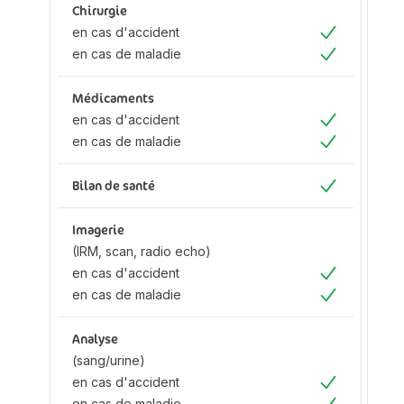
Chirurgie
Ch
en cas d'accident
en
Oui
en cas de maladie
en
Oui
Médicaments
M
en cas d'accident
en
Oui
en cas de maladie
en
Oui
Bilan de santé
Bi
Oui
Imagerie
Im
(IRM, scan, radio echo)
(I
en cas d'accident
ec
Oui
en cas de maladie
en
Oui
d'
en
Analyse
ma
(sang/urine)
en cas d'accident
Oui
en cas de maladie