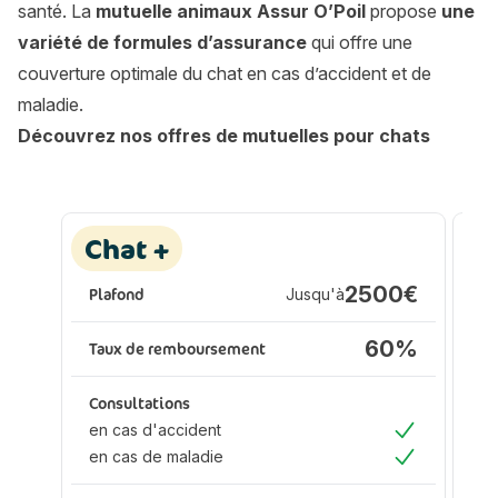
santé. La
mutuelle animaux Assur O’Poil
propose
une
variété de formules d’assurance
qui offre une
couverture optimale du chat en cas d’accident et de
maladie.
Découvrez nos offres de mutuelles pour chats
Les formules Assur O'Poil
Les formules Assur O'Poil
Assurance animaux :
A
Chat +
P
2500€
Plafond
Jusqu'à
Pl
60%
Taux de remboursement
Ta
Consultations
Co
en cas d'accident
en
Oui
en cas de maladie
en
Oui