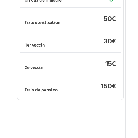
An
Oui
(s
en
50€
d'
Frais stérilisation
en
ma
30€
1er vaccin
Fr
15€
2e vaccin
150€
1e
Frais de pension
2e
Fr