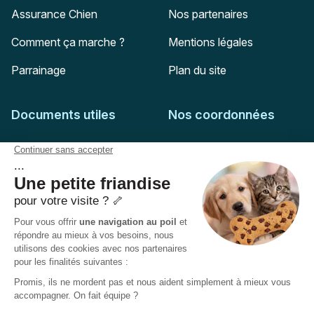
Assurance Chien
Nos partenaires
Comment ça marche ?
Mentions légales
Parrainage
Plan du site
Documents utiles
Nos coordonnées
Adresse postale
Feuille de soins
HD Assurances
51-55 rue Hoche
Conditions générales
94767
Ivry-sur-Seine
Politique de confidentialité
Pas encore client ?
Mail :
adhesion@assuropoil.com
Politique des Cookies
Tel :
01 77 94 89 02
Accessibilité :
Partiellement conforme