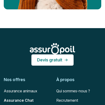
Pied de page
Assur O'Poil
Devis gratuit
Nos offres
À propos
Assurance animaux
Qui sommes-nous ?
Assurance Chat
Recrutement