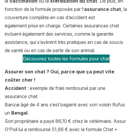
la
vaccination
ou la
stérilisation du chat
. De plus, en
fonction de la formule proposée par l’
assurance chat
, la
couverture complète en cas d’accident est
également prise en charge. Certaines assurances chat
incluent également des services, comme la garantie
assistance, qui s’avèrent très pratiques en cas de soucis
de santé ou en cas de perte de son animal.
Découvrez toutes les formules pour chat
Assurer son chat ? Oui, parce que ça peut vite
coûter cher !
Accident
: exemple de frais remboursé par une
assurance chat
Banzai âgé de 4 ans s’est bagarré avec son voisin Rufus
un
Bengal
.
Son propriétaire a payé 86,10 € chez le vétérinaire. Assur
O’Poil lui a remboursé 51,66 € avec la
formule Chat +