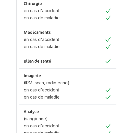
Chirurgie
Ch
en cas d'accident
en
Oui
en cas de maladie
en
Oui
Médicaments
M
en cas d'accident
en
Oui
en cas de maladie
en
Oui
Bilan de santé
Bi
Oui
Imagerie
Im
(IRM, scan, radio echo)
(I
en cas d'accident
ec
Oui
en cas de maladie
en
Oui
d'
en
Analyse
ma
(sang/urine)
en cas d'accident
Oui
en cas de maladie