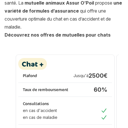
santé. La
mutuelle animaux Assur O’Poil
propose
une
variété de formules d’assurance
qui offre une
couverture optimale du chat en cas d’accident et de
maladie.
Découvrez nos offres de mutuelles pour chats
Les formules Assur O'Poil
Les formules Assur O'Poil
Assurance animaux :
A
Chat +
P
2500€
Plafond
Jusqu'à
Pl
60%
Taux de remboursement
Ta
Consultations
Co
en cas d'accident
en
Oui
en cas de maladie
en
Oui