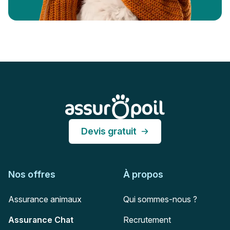
Pied de page
Assur O'Poil
Devis gratuit
Nos offres
À propos
Assurance animaux
Qui sommes-nous ?
Assurance Chat
Recrutement