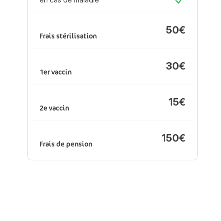
An
Oui
(s
en
50€
d'
Frais stérilisation
en
ma
30€
1er vaccin
Fr
15€
2e vaccin
150€
1e
Frais de pension
2e
Fr