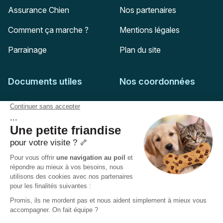
Assurance Chien
Nos partenaires
Comment ça marche ?
Mentions légales
Parrainage
Plan du site
Documents utiles
Nos coordonnées
Adresse postale
Feuille de soins
HD Assurances
51-55 rue Hoche
Conditions générales
94767
Ivry-sur-Seine
Politique de confidentialité
Pas encore client ?
Mail :
adhesion@assuropoil.com
Politique des Cookies
Tel :
01 77 94 89 02
Accessibilité :
Partiellement conforme