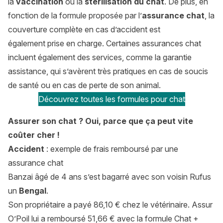
la
vaccination
ou la
stérilisation du chat
. De plus, en
fonction de la formule proposée par l’
assurance chat
, la
couverture complète en cas d’accident est
également prise en charge. Certaines assurances chat
incluent également des services, comme la garantie
assistance, qui s’avèrent très pratiques en cas de soucis
de santé ou en cas de perte de son animal.
Découvrez toutes les formules pour chat
Assurer son chat ? Oui, parce que ça peut vite
coûter cher !
Accident
: exemple de frais remboursé par une
assurance chat
Banzai âgé de 4 ans s’est bagarré avec son voisin Rufus
un
Bengal
.
Son propriétaire a payé 86,10 € chez le vétérinaire. Assur
O’Poil lui a remboursé 51,66 € avec la
formule Chat +